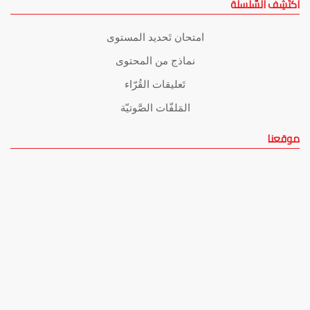
اكتَشِف السِّلسلة
امتحان تَحديد المستوى
نماذج من المحتوى
تَعليقات القُرّاء
المَلفّات الصَّوتيّة
موقعنا