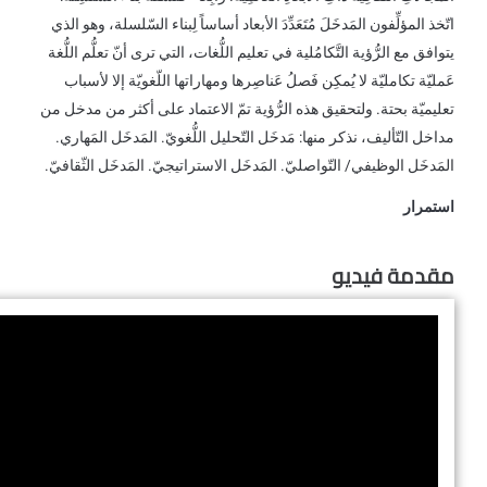
اتّخذ المؤلِّفون المَدخَلَ مُتَعَدِّدَ الأبعاد أساساً لِبناء السّلسلة، وهو الذي
يتوافق مع الرُّؤية التَّكامُلية في تعليم اللُّغات، التي ترى أنّ تعلُّم اللُّغة
عَمليّة تكامليّة لا يُمكِن فَصلُ عَناصِرها ومهاراتها اللّغويّة إلا لأسباب
تعليميّة بحتة. ولتحقيق هذه الرُّؤية تمّ الاعتماد على أكثر من مدخل من
مداخل التّأليف، نذكر منها: مَدخَل التّحليل اللُّغويّ. المَدخَل المَهاري.
المَدخَل الوظيفي/ التّواصليّ. المَدخَل الاستراتيجيّ. المَدخَل الثّقافيّ.
استمرار
مقدمة فيديو