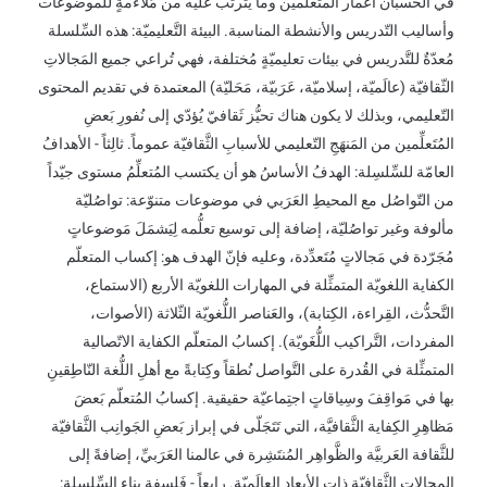
في الحُسبان أعمار المتعلّمين وما يترتّب عليه من مُلاءمةٍ للموضوعات
وأساليب التّدريس والأنشطة المناسبة. البيئة التَّعليميّة: هذه السِّلسلة
مُعدّةٌ للتَّدريس في بيئات تعليميّةٍ مُختلفة، فهي تُراعي جميع المَجالاتِ
الثّقافيّة (عالَميّة، إسلاميّة، عَرَبيّة، مَحَليّة) المعتمدة في تقديم المحتوى
التّعليمي، وبذلك لا يكون هناك تحيُّز ثَقافيّ يُؤدّي إلى نُفورِ بَعضِ
المُتَعلِّمين من المَنهَجِ التّعليمي للأسبابِ الثَّقافيّة عموماً. ثالِثاً - الأهدافُ
العامّة للسِّلسِلة: الهدفُ الأساسُ هو أن يكتسب المُتعلِّمُ مستوى جيّداً
من التّواصُل مع المحيطِ العَرَبي في موضوعات متنوّعة: تواصُليّة
مألوفة وغير تواصُليّة، إضافة إلى توسيع تعلُّمه لِيَشمَلَ مَوضوعاتٍ
مُجَرّدة في مَجالاتٍ مُتَعدِّدة، وعليه فإنّ الهدف هو: إكساب المتعلّم
الكفاية اللغويّة المتمثِّلة في المهارات اللغويّة الأربع (الاستماع،
التَّحدُّث، القِراءة، الكِتابة)، والعَناصر اللُّغويّة الثّلاثة (الأصوات،
المفردات، التَّراكيب اللُّغَويّة). إكسابُ المتعلّم الكفاية الاتّصالية
المتمثِّلة في القُدرة على التَّواصل نُطقاً وكِتابةً مع أهلِ اللُّغة النّاطِقينِ
بها في مَواقِفَ وسِياقاتٍ اجتِماعيّة حقيقية. إكسابُ المُتعلّم بَعضَ
مَظاهِرِ الكِفاية الثَّقافيَّة، التي تَتَجَلّى في إبراز بَعضِ الجَوانِب الثَّقافيّة
للثَّقافة العَربيَّة والظَّواهِر المُنتَشِرة في عالمنا العَرَبيِّ، إضافةً إلى
المجالاتِ الثَّقافِيّة ذاتِ الأبعادِ العالَمِيّة. رابِعاً - فَلسفة بناء السِّلسِلة: