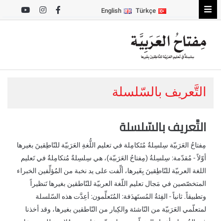
English
Türkçe
التَّعريف بالسّلسلة
التَّعريف بالسّلسلة
مِفتاحُ العَرَبيّة سِلسِلةٌ مُتَكامِلة في تعليم اللُّغةِ العَرَبيّة للنّاطِقينَ بغيرها
أوّلاً - مُقدّمة: سِلسِلةُ (مِفتاحُ العَرَبيّة)، هي سِلسِلةٌ مُتكامِلةٌ في تَعليم
اللغة العربيّة للنّاطِقينَ بِغَيرها، ألِّفت على يد نخبة من المُؤلِّفين الخبراء
المتخصّصين في مَجال تعليم اللّغة العربيّة للنّاطقين بغيرها تَنظيراً
وتطبيقاً. ثانياً - الفِئةُ المُستَهدَفة: المُتَعلِّمون: أعِدَّت هذه السّلسلة
لمتعلّمي العَرَبيّة من النّاشئة والكِبار من النّاطقين بغيرها، وقد أخذنا